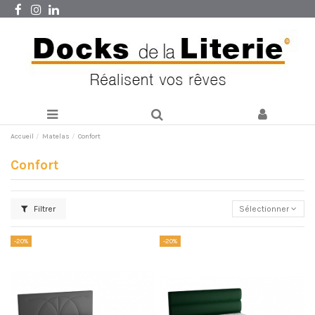
Accueil
Matelas
Confort
Confort
Filtrer
Sélectionner
-20%
-20%