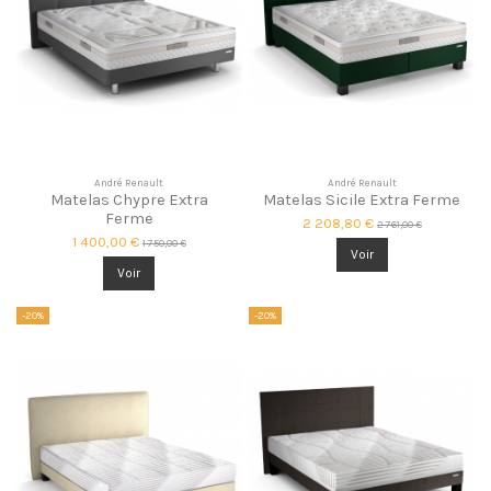
André Renault
André Renault
Matelas Chypre Extra
Matelas Sicile Extra Ferme
Ferme
2 208,80 €
2 761,00 €
1 400,00 €
1 750,00 €
Voir
Voir
-20%
-20%