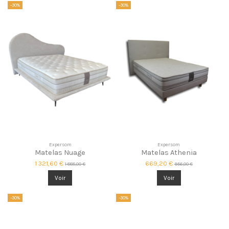
-30%
-30%
Expersom
Expersom
Matelas Nuage
Matelas Athenia
1 321,60 €
669,20 €
1 888,00 €
956,00 €
Voir
Voir
-30%
-30%