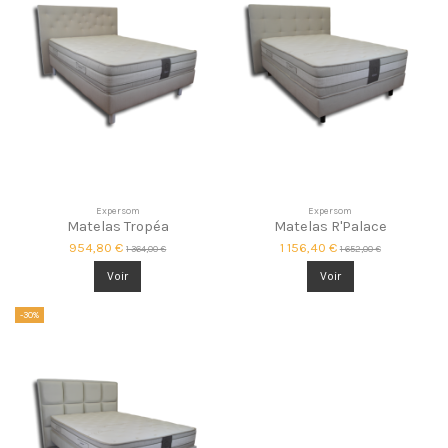
Expersom
Expersom
Matelas Tropéa
Matelas R'Palace
954,80 €
1 156,40 €
1 364,00 €
1 652,00 €
Voir
Voir
-30%