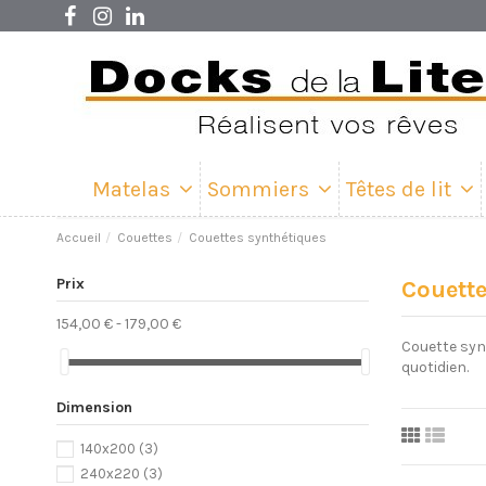
Matelas
Sommiers
Têtes de lit
Accueil
Couettes
Couettes synthétiques
Prix
Couette
154,00 € - 179,00 €
Couette synt
quotidien.
Dimension
140x200
(3)
240x220
(3)