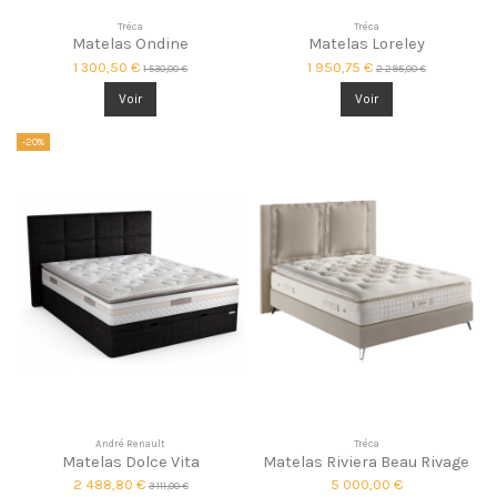
Tréca
Tréca
Matelas Ondine
Matelas Loreley
1 300,50 €
1 950,75 €
1 530,00 €
2 295,00 €
Voir
Voir
-20%
André Renault
Tréca
Matelas Dolce Vita
Matelas Riviera Beau Rivage
2 488,80 €
5 000,00 €
3 111,00 €