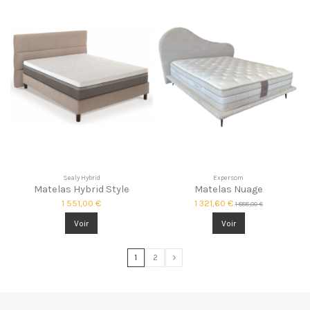
Sealy Hybrid
Expersom
Matelas Hybrid Style
Matelas Nuage
1 551,00 €
1 321,60 €
1 888,00 €
Voir
Voir
1
2