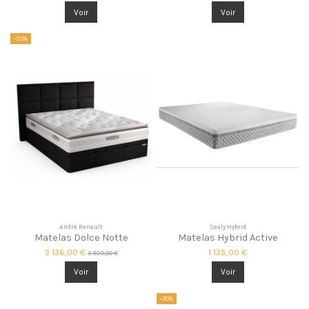
Voir
Voir
-20%
André Renault
Sealy Hybrid
Matelas Dolce Notte
Matelas Hybrid Active
3 136,00 €
1 135,00 €
3 920,00 €
Voir
Voir
-30%