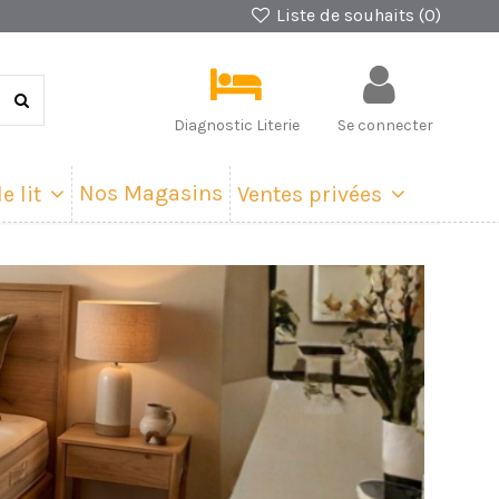
Liste de souhaits (
0
)
Diagnostic Literie
Se connecter
Nos Magasins
e lit
Ventes privées