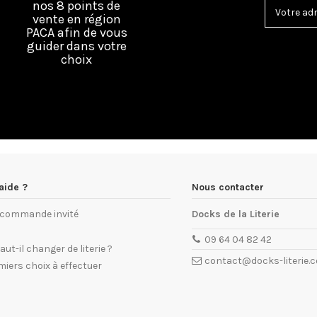
nos 8 points de
vente en région
PACA afin de vous
guider dans votre
choix
aide ?
Nous contacter
e commande invité
Docks de la Literie
09 64 04 82 42
ut-il changer de literie ?
contact@docks-literie.
miers choix à effectuer