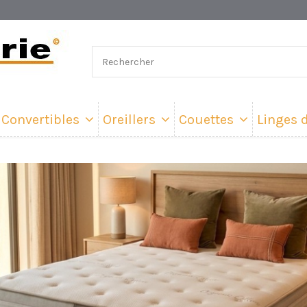
Convertibles
Oreillers
Couettes
Linges d