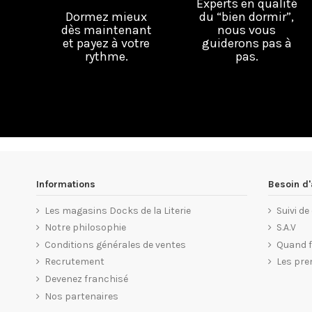
Experts en qualité
Dormez mieux
du “bien dormir”,
dès maintenant
nous vous
et payez à votre
guiderons pas à
rythme.
pas.
Informations
Besoin d'
Les magasins Docks de la Literie
Suivi d
Notre philosophie
S.A.V
Conditions générales de ventes
Quand fa
Recrutement
Les pre
Devenez franchisé
Nos partenaires