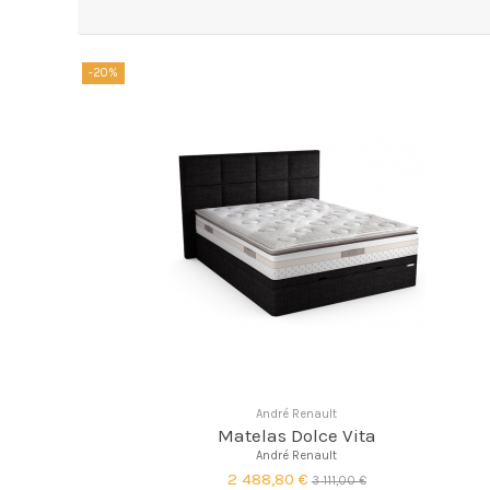
-20%
André Renault
Matelas Dolce Vita
André Renault
2 488,80 €
3 111,00 €