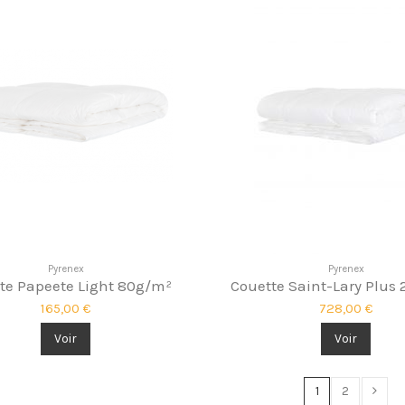
Pyrenex
Pyrenex
te Papeete Light 80g/m²
Couette Saint-Lary Plus
165,00 €
728,00 €
Voir
Voir
1
2