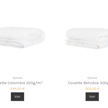
Pyrenex
Pyrenex
ette Colombie 220g/m²
Couette Behobia 30
244,00 €
305,00 €
Voir
Voir