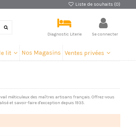
Liste de souhaits (
0
)
Diagnostic Literie
Se connecter
Nos Magasins
e lit
Ventes privées
ravail méticuleux des maîtres artisans français. Offrez-vous
isé et savoir-faire d'exception depuis 1935.