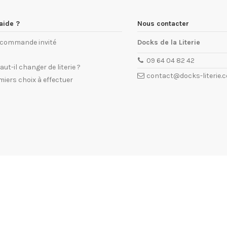
aide ?
Nous contacter
e commande invité
Docks de la Literie
09 64 04 82 42
ut-il changer de literie ?
contact@docks-literie.
miers choix à effectuer