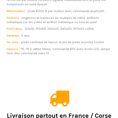
renforcée par double curseurs réglable individuellement et plots sur
suspension en zone épaule
Motorisation :
Linak 6000 N par moteur avec commande bluetooth
Finitions :
longerons et traverses en multiplis de hêtre, arrêtoirs
métallique sur les cotés et arrêtoir métallique ou bois au pied
Profil déco :
135x19, 170x49, 200x35, 240x20, 370x20 coffre
Garantie :
5 ans
De série :
pieds centraux de liaison et jeu de pieds assortis fournis
Options :
TR, TR 3, lattes fibres, commande BTH avec écran LCD, lampe
One, étui commande sans fil
Livraison partout en France / Corse