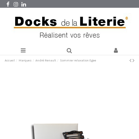
Accueil
Marques
André Renault
Sommier relaxation Egee