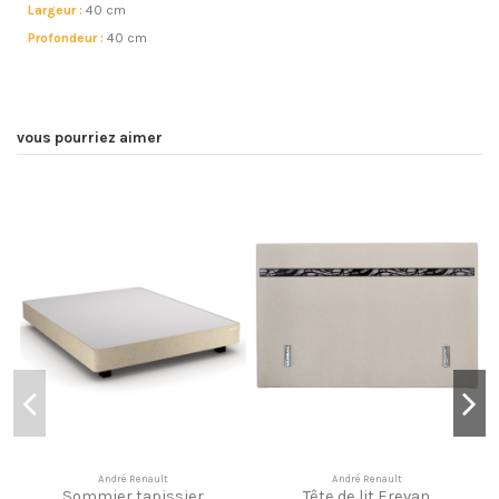
Largeur :
40 cm
Profondeur :
40 cm
vous pourriez aimer
André Renault
André Renault
Sommier tapissier
Tête de lit Erevan