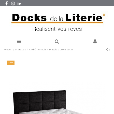
Accueil
Marques
André Renault
Matelas Dolce Notte
-20%