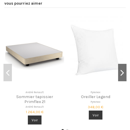
vous pourriez aimer
André Renault
Pyrenex
Sommier tapissier
Oreiller Legend
Primflex 21
Pyrenex
348,00 €
André Renault
1 264,00 €
Voir
Voir