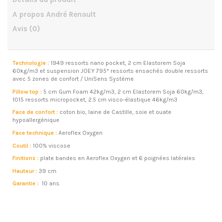
A propos André Renault
Avis
(0)
Technologie :
1949 ressorts nano pocket, 2 cm Elastorem Soja
60kg/m3 et suspension JOEY 795* ressorts ensachés double ressorts
avec 5 zones de confort / UniSens Système
Pillow top :
5 cm Gum Foam 42kg/m3, 2 cm Elastorem Soja 60kg/m3,
1015 ressorts micropocket, 2.5 cm visco-élastique 46kg/m3
Face de confort :
coton bio, laine de Castille, soie et ouate
hypoallergénique
Face technique :
Aeroflex Oxygen
Coutil :
100% viscose
Finitions :
plate bandes en Aeroflex Oxygen et 6 poignées latérales
Hauteur :
39 cm
Garantie :
10 ans