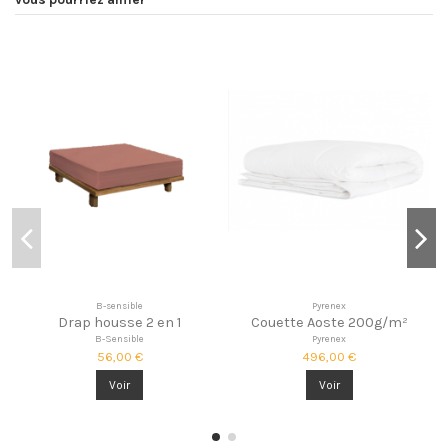
B-sensible
Pyrenex
Drap housse 2 en 1
Couette Aoste 200g/m²
B-Sensible
Pyrenex
56,00 €
496,00 €
Voir
Voir