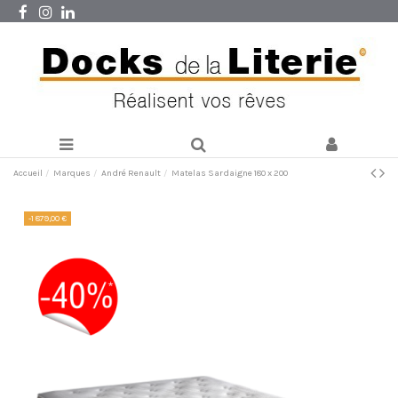
Accueil
Marques
André Renault
Matelas Sardaigne 180 x 200
-1 879,00 €