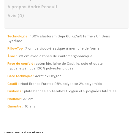
A propos André Renault
Avis
(0)
Technologie :
100% Elastorem Soja 60 Kg/m3 ferme / UniSens
Système
PillowTop :
7 cm de visco-élastique à mémoire de forme
Âme
:
20 cm avec 7 zones de confort ergonomique
Face de confort :
coton bio, laine de Castille, soie et ouate
hypoallergénique 100% polyester piquée
Face technique :
Aeroflex Oxygen
Coutil :
tricot Bronze Purotex 98% polyester 2% polyamide
Finitions :
plate bandes en Aeroflex Oxygen et 5 poignées latérales
Hauteur :
32 cm
Garantie :
10 ans
vous pourriez aimer