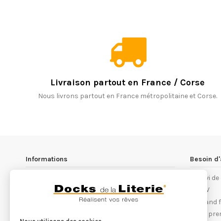
Livraison partout en France / Corse
Nous livrons partout en France métropolitaine et Corse.
Informations
Besoin d'
Les magasins Docks de la Literie
Suivi d
Notre philosophie
S.A.V
Conditions générales de ventes
Quand fa
Recrutement
Les pre