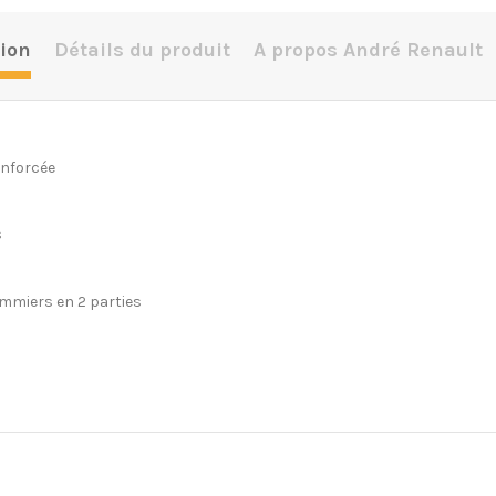
ion
Détails du produit
A propos André Renault
enforcée
s
ommiers en 2 parties