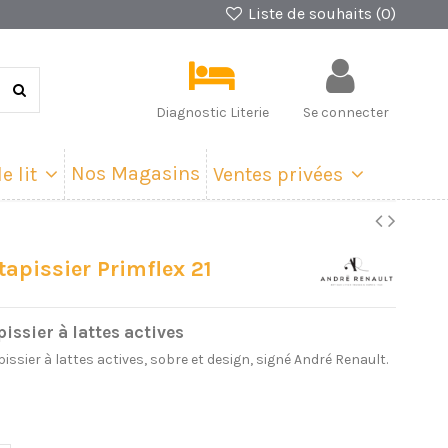
Liste de souhaits (
0
)
Diagnostic Literie
Se connecter
Nos Magasins
e lit
Ventes privées
apissier Primflex 21
ssier à lattes actives
issier à lattes actives, sobre et design, signé André Renault.