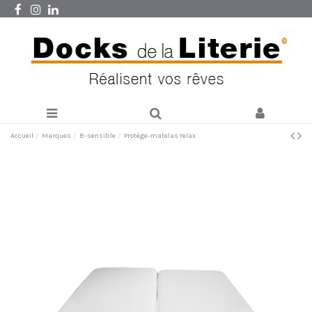
Accueil
Marques
B-sensible
Protège-matelas relax