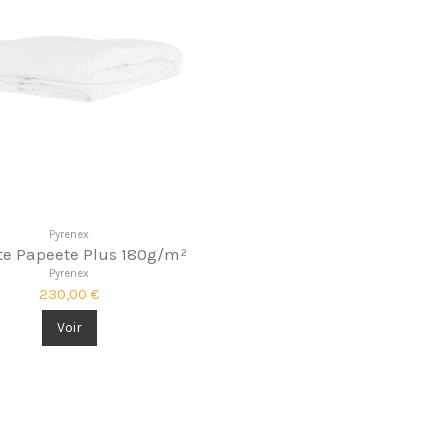
Pyrenex
te Papeete Plus 180g/m²
Pyrenex
230,00 €
Voir