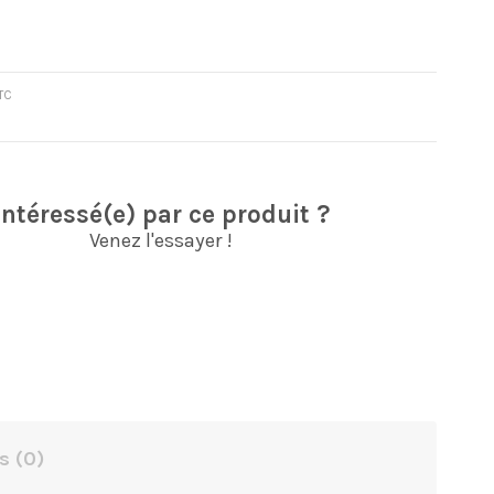
TC
Intéressé(e) par ce produit ?
Venez l'essayer !
s
(0)