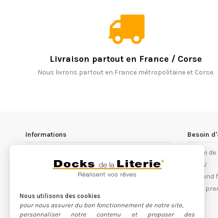
Livraison partout en France / Corse
Nous livrons partout en France métropolitaine et Corse.
Informations
Besoin d'
Les magasins Docks de la Literie
Suivi d
Notre philosophie
S.A.V
Conditions générales de ventes
Quand fa
Recrutement
Les pre
Nous utilisons des cookies
Devenez franchisé
pour nous assurer du bon fonctionnement de notre site,
Nos partenaires
personnaliser notre contenu et proposer des