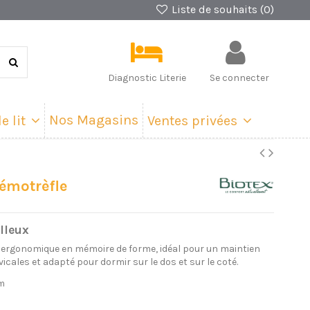
Liste de souhaits (
0
)
Diagnostic Literie
Se connecter
Nos Magasins
e lit
Ventes privées
Mémotrèfle
lleux
et ergonomique en mémoire de forme, idéal pour un maintien
icales et adapté pour dormir sur le dos et sur le coté.
cm