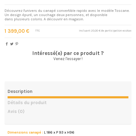
Découvrez l'univers du canapé convertible rapido avec le modèle Toscane.
Un design épuré, un couchage deux personnes, et disponible
dans plusieurs coloris. A découvrir en magasin.
1 399,00 €
TTC
Incluant 20,00 € de participation ecotax
Intéressé(e) par ce produit ?
Venez l'essayer !
Description
Détails du produit
Avis
(0)
Dimensions canapé :
L 186 x P 93 x H96