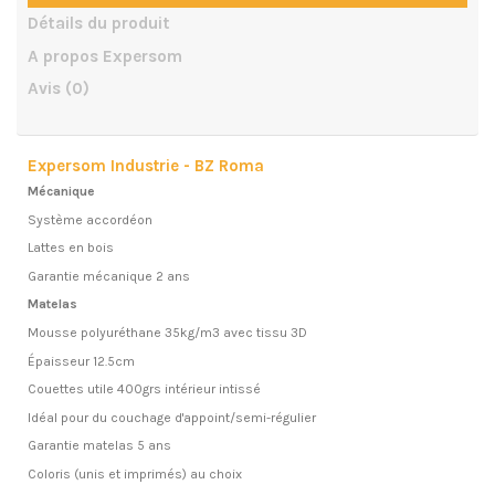
Détails du produit
A propos Expersom
Avis
(0)
Expersom Industrie - BZ Roma
Mécanique
Système accordéon
Lattes en bois
Garantie mécanique 2 ans
Matelas
Mousse polyuréthane 35kg/m3 avec tissu 3D
Épaisseur 12.5cm
Couettes utile 400grs intérieur intissé
Idéal pour du couchage d'appoint/semi-régulier
Garantie matelas 5 ans
Coloris (unis et imprimés) au choix