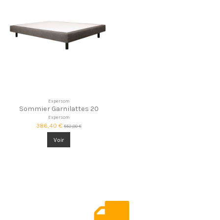
Expersom
Sommier Garnilattes 20
Expersom
386,40 €
552,00 €
Voir