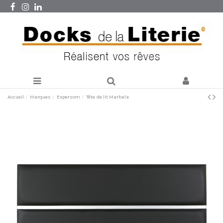
Accueil
Marques
Expersom
Tête de lit Marbela