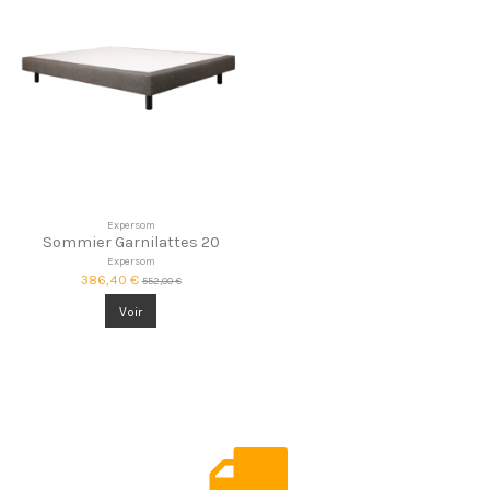
Expersom
Sommier Garnilattes 20
Expersom
386,40 €
552,00 €
Voir