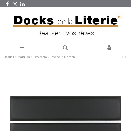
Accueil
Marques
Expersom
Tête de lit Marbela