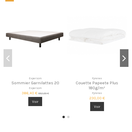
Expersom
Pyrenex
Sommier Garnilattes 20
Couette Papeete Plus
180g/m²
Expersom
386,40 €
Pyrenex
552,00 €
230,00 €
Voir
Voir