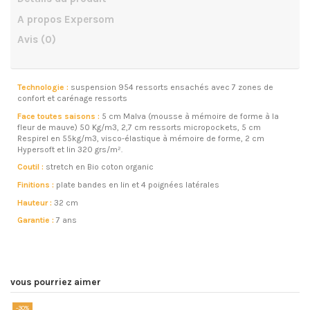
A propos Expersom
Avis
(0)
Technologie :
suspension 954 ressorts ensachés avec 7 zones de
confort et carénage ressorts
Face toutes saisons :
5 cm Malva (mousse à mémoire de forme à la
fleur de mauve) 50 Kg/m3, 2,7 cm ressorts micropockets, 5 cm
Respirel en 55kg/m3, visco-élastique à mémoire de forme, 2 cm
Hypersoft et lin 320 grs/m².
Coutil :
stretch en Bio coton organic
Finitions :
plate bandes en lin et 4 poignées latérales
Hauteur :
32 cm
Garantie :
7 ans
vous pourriez aimer
-30%