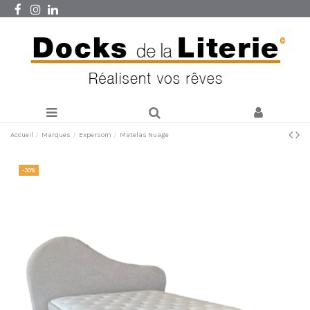
Accueil
Marques
Expersom
Matelas Nuage
-30%