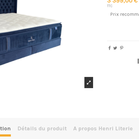
3 399,00 €
TTC
Prix recomm
tion
Détails du produit
A propos Henri Literie