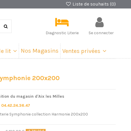
Liste de souhaits (
0
)
Diagnostic Literie
Se connecter
Nos Magasins
e lit
Ventes privées
Symphonie 200x200
tion du magasin d'Aix les Milles
u
04.42.24.36.47
iterie Symphonie collection Harmonie 200x200
-2 791,00 €