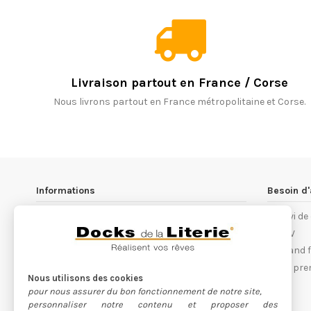
Livraison partout en France / Corse
Nous livrons partout en France métropolitaine et Corse.
Informations
Besoin d'
Les magasins Docks de la Literie
Suivi d
Notre philosophie
S.A.V
Conditions générales de ventes
Quand fa
Recrutement
Les pre
Nous utilisons des cookies
Devenez franchisé
pour nous assurer du bon fonctionnement de notre site,
Nos partenaires
personnaliser notre contenu et proposer des