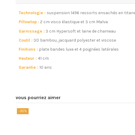
Technologie :
suspension 1496 ressorts ensachés en titane 
Pillowtop :
2 cm visco élastique et 3 cm Malva
Garnissage :
3 cm Hypersoft et laine de chameau
Coutil :
3D bambou, jacquard polyester et viscose
Finitions :
plate bandes luxe et 4 poignées latérales
Hauteur :
41 cm
Garantie :
10 ans
vous pourriez aimer
-30%