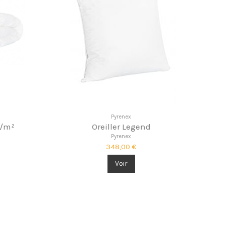
Pyrenex
g/m²
Oreiller Legend
Pyrenex
348,00 €
Voir