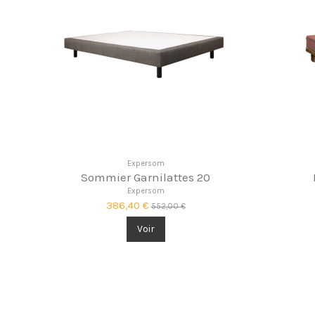
Expersom
Sommier Garnilattes 20
Expersom
386,40 €
552,00 €
Voir