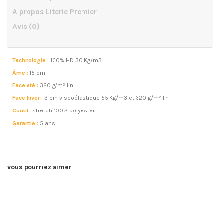
A propos Literie Premier
Avis
(0)
Technologie :
100% HD 30 Kg/m3
Âme
:
15 cm
Face été :
320 g/m² lin
Face hiver :
3 cm viscoélastique 55 Kg/m3 et 320 g/m² lin
Coutil :
stretch 100% polyester
Garantie :
5 ans
vous pourriez aimer