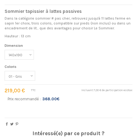
Sommier tapissier à lattes passives
Dans la catégorie sommier # pas cher, retrouvez jusqu'à 11 lattes ferme en
sapin 1er choix, trois coloris, compatible sur pieds (non inclus) ou dans un
encadrement de lit... que des avantages pour choisir Le Sommier.
Hauteur : 13 cm
Dimension
Coloris
219,00 €
TTC
Incluant 7,00 € de participation ecotax
Prix recommandé :
368.00€
Intéressé(e) par ce produit ?