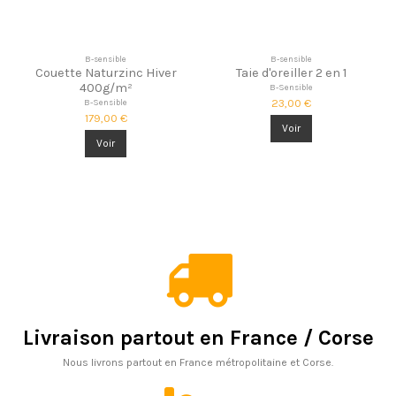
B-sensible
B-sensible
Couette Naturzinc Hiver
Taie d'oreiller 2 en 1
400g/m²
B-Sensible
23,00 €
B-Sensible
179,00 €
Voir
Voir
Livraison partout en France / Corse
Nous livrons partout en France métropolitaine et Corse.