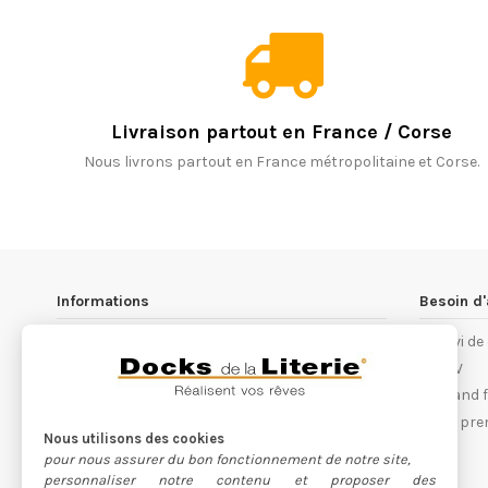
Livraison partout en France / Corse
Nous livrons partout en France métropolitaine et Corse.
Informations
Besoin d'
Les magasins Docks de la Literie
Suivi d
Notre philosophie
S.A.V
Conditions générales de ventes
Quand fa
Recrutement
Les pre
Nous utilisons des cookies
Devenez franchisé
pour nous assurer du bon fonctionnement de notre site,
Nos partenaires
personnaliser notre contenu et proposer des