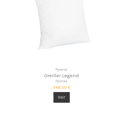
Pyrenex
Oreiller Legend
Pyrenex
348,00 €
Voir