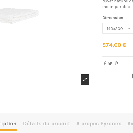
duvet naturel d
incomparable.
Dimension
574,00 €
iption
Détails du produit
A propos Pyrenex
Av