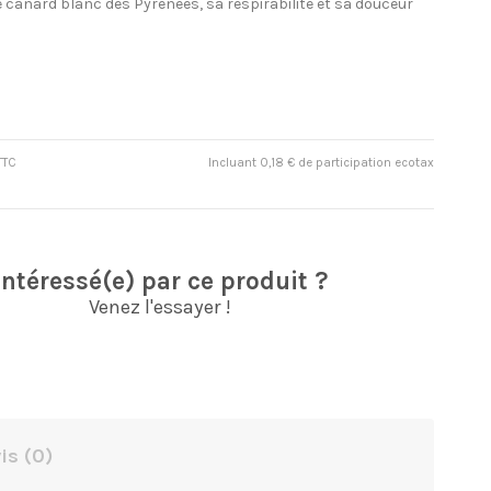
e canard blanc des Pyrénées, sa respirabilité et sa douceur
TTC
Incluant 0,18 € de participation ecotax
Intéressé(e) par ce produit ?
Venez l'essayer !
is
(0)