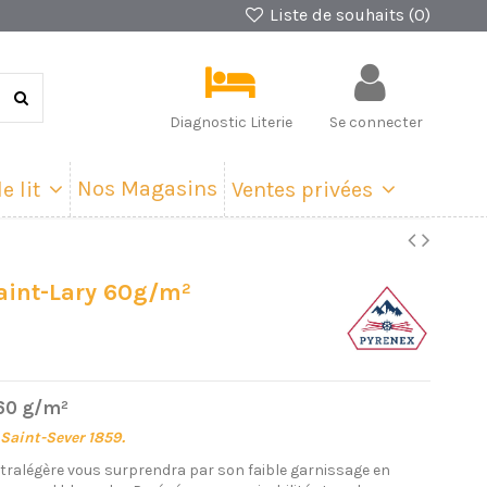
Liste de souhaits (
0
)
Diagnostic Literie
Se connecter
Nos Magasins
e lit
Ventes privées
aint-Lary 60g/m²
 60 g/m²
 Saint-Sever 1859.
ltralégère vous surprendra par son faible garnissage en