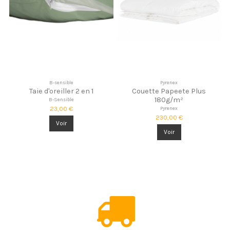
B-sensible
Pyrenex
Taie d'oreiller 2 en 1
Couette Papeete Plus
180g/m²
B-Sensible
23,00 €
Pyrenex
230,00 €
Voir
Voir