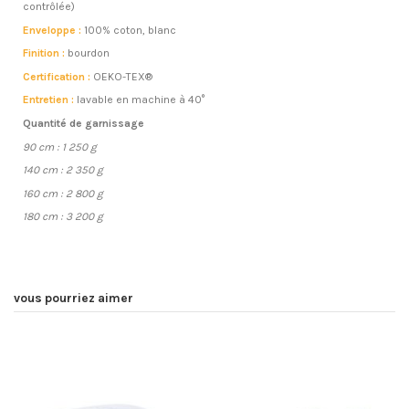
contrôlée)
Enveloppe :
100% coton, blanc
Finition :
bourdon
Certification :
OEKO-TEX®
Entretien :
lavable en machine à 40°
Quantité de garnissage
90 cm : 1 250 g
140 cm : 2 350 g
160 cm : 2 800 g
180 cm : 3 200 g
vous pourriez aimer