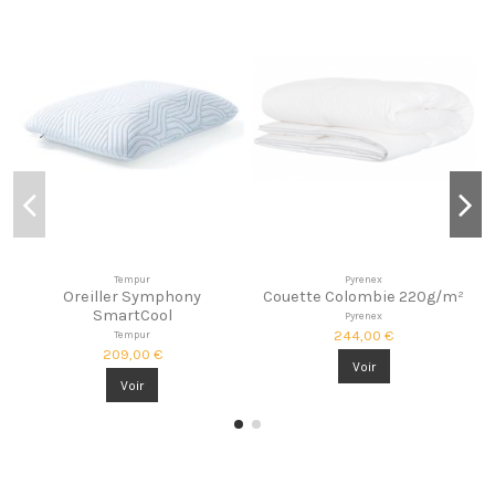
Tempur
Pyrenex
Oreiller Symphony
Couette Colombie 220g/m²
SmartCool
Pyrenex
244,00 €
Tempur
209,00 €
Voir
Voir