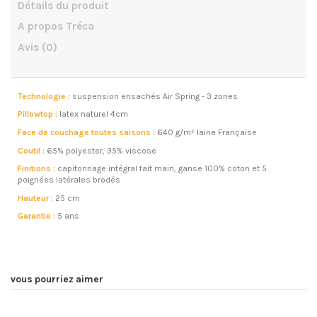
Détails du produit
A propos Tréca
Avis
(0)
Technologie :
suspension ensachés Air Spring - 3 zones
Pillowtop :
latex naturel 4cm
Face de couchage toutes saisons :
640 g/m² laine Française
Coutil :
65% polyester, 35% viscose
Finitions :
capitonnage intégral fait main, ganse 100% coton et 5
poignées latérales brodés
Hauteur :
25 cm
Garantie :
5 ans
vous pourriez aimer