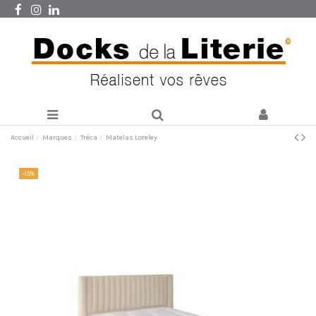
Accueil
Marques
Tréca
Matelas Loreley
-15%