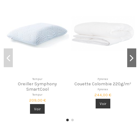
Tempur
Pyrenex
Oreiller Symphony
Couette Colombie 220g/m²
SmartCool
Pyrenex
244,00 €
Tempur
209,00 €
Voir
Voir