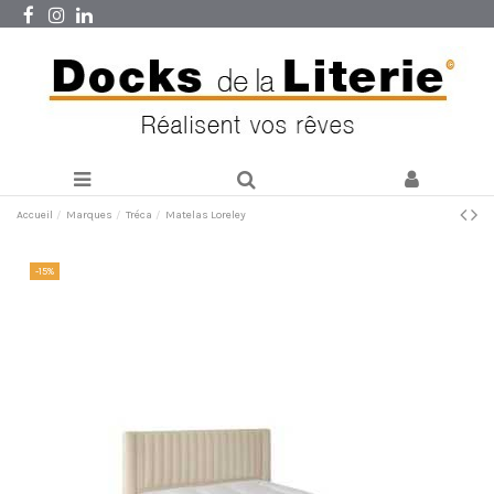
Accueil
Marques
Tréca
Matelas Loreley
-15%