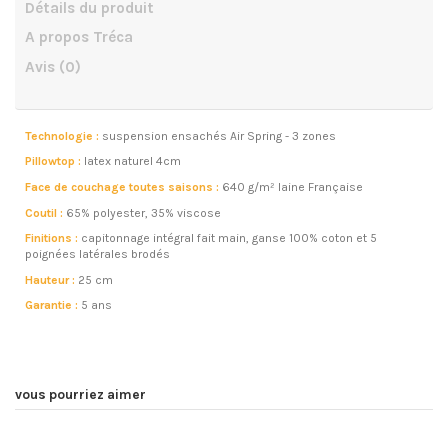
Détails du produit
A propos Tréca
Avis
(0)
Technologie :
suspension ensachés Air Spring - 3 zones
Pillowtop :
latex naturel 4cm
Face de couchage toutes saisons :
640 g/m² laine Française
Coutil :
65% polyester, 35% viscose
Finitions :
capitonnage intégral fait main, ganse 100% coton et 5
poignées latérales brodés
Hauteur :
25 cm
Garantie :
5 ans
vous pourriez aimer