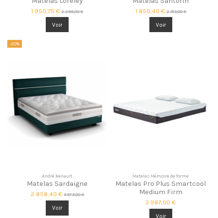
Matelas Loreley
Matelas Santorin
1 950,75 €
1 850,40 €
2 295,00 €
2 313,00 €
Voir
Voir
-20%
André Renault
Matelas Mémoire de forme
Matelas Sardaigne
Matelas Pro Plus Smartcool
Medium Firm
2 858,40 €
3 573,00 €
3 987,00 €
Voir
Voir