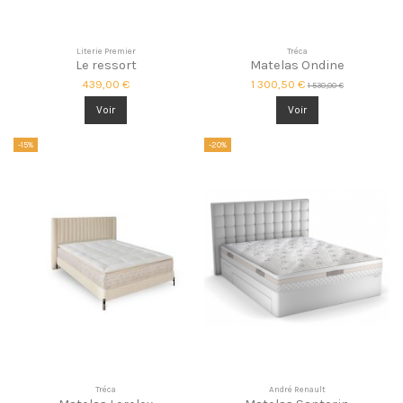
Literie Premier
Tréca
Le ressort
Matelas Ondine
439,00 €
1 300,50 €
1 530,00 €
Voir
Voir
-15%
-20%
Tréca
André Renault