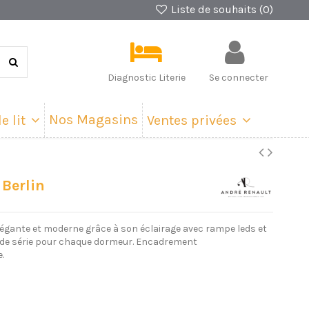
Liste de souhaits (
0
)
Diagnostic Literie
Se connecter
Nos Magasins
e lit
Ventes privées
 Berlin
élégante et moderne grâce à son éclairage avec rampe leds et
 de série pour chaque dormeur. Encadrement
.