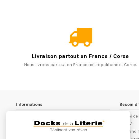
Livraison partout en France / Corse
Nous livrons partout en France métropolitaine et Corse.
Informations
Besoin d'
Les magasins Docks de la Literie
Suivi d
Notre philosophie
S.A.V
Conditions générales de ventes
Quand fa
Recrutement
Les pre