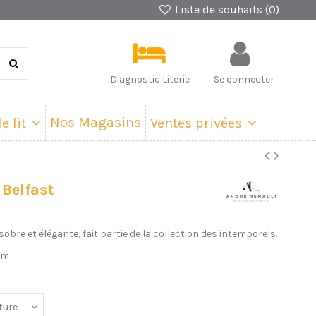
Liste de souhaits (
0
)
Diagnostic Literie
Se connecter
Nos Magasins
e lit
Ventes privées
t Belfast
 sobre et élégante, fait partie de la collection des intemporels.
cm