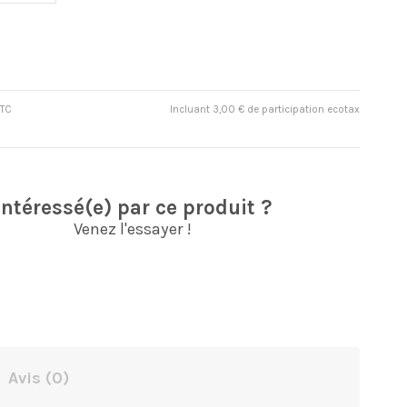
TTC
Incluant 3,00 € de participation ecotax
Intéressé(e) par ce produit ?
Venez l'essayer !
Avis
(0)