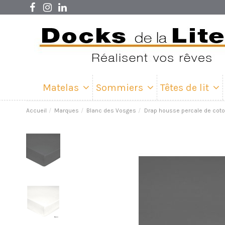
Matelas
Sommiers
Têtes de lit
Accueil
Marques
Blanc des Vosges
Drap housse percale de cot