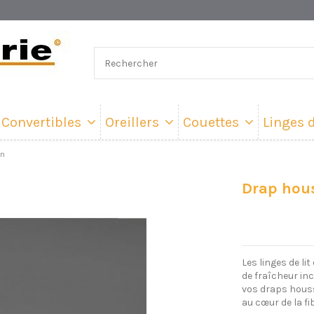
Convertibles
Oreillers
Couettes
Linges d
on
Drap hous
Les linges de li
de fraîcheur in
vos draps houss
au cœur de la fi