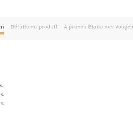
on
Détails du produit
A propos Blanc des Vosge
m.
m.
m.