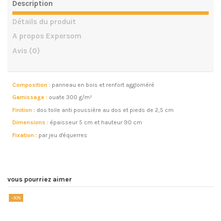
Description
Détails du produit
A propos Expersom
Avis
(0)
Composition :
panneau en bois et renfort aggloméré
Garnissage :
ouate 300 g/m²
Finition :
dos toile anti poussière au dos et pieds de 2,5 cm
Dimensions :
épaisseur 5 cm et hauteur 90 cm
Fixation :
par jeu d'équerres
vous pourriez aimer
-30%