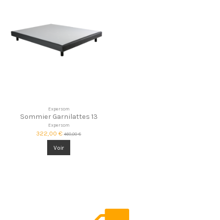
Expersom
Sommier Garnilattes 13
Expersom
322,00 €
460,00 €
Voir