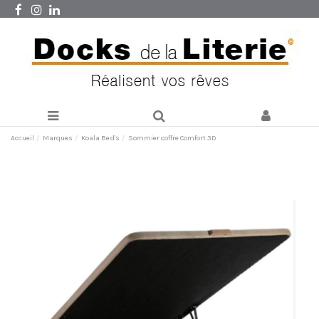
Accueil
Marques
Koala Bed's
Sommier coffre Comfort 3D