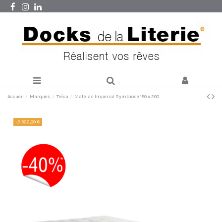
Accueil
Marques
Tréca
Matelas Imperial Symbiose 180 x 200
-2 322,00 €