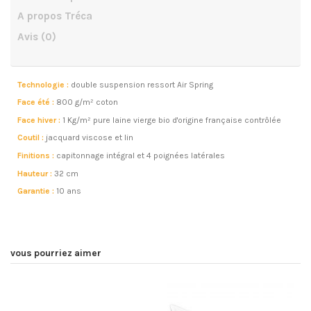
A propos Tréca
Avis
(0)
Technologie :
double suspension ressort Air Spring
Face été :
800 g/m² coton
Face hiver :
1 Kg/m² pure laine vierge bio d'origine française contrôlée
Coutil :
jacquard viscose et lin
Finitions :
capitonnage intégral et 4 poignées latérales
Hauteur :
32 cm
Garantie :
10 ans
vous pourriez aimer